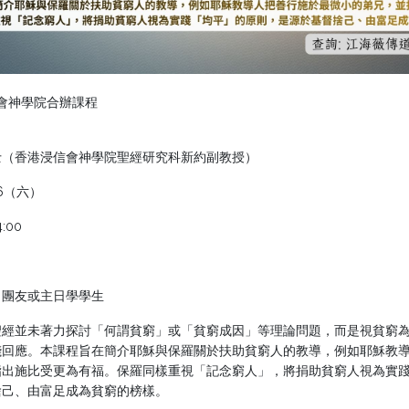
會神學院合辦課程
士（香港浸信會神學院聖經研究科新約副教授）
26（六）
:00
、團友或主日學學生
聖經並未著力探討「何謂貧窮」或「貧窮成因」等理論問題，而是視貧窮
踐回應。本課程旨在簡介耶穌與保羅關於扶助貧窮人的教導，例如耶穌教
指出施比受更為有福。保羅同樣重視「記念窮人」，將捐助貧窮人視為實
捨己、由富足成為貧窮的榜樣。