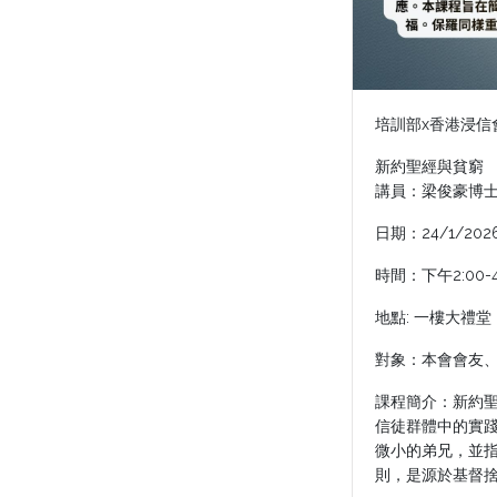
培訓部x香港浸信
新約聖經與貧窮
講員：梁俊豪博
日期：24/1/20
時間：下午2:00-4
地點: 一樓大禮堂
對象：本會會友
課程簡介：新約
信徒群體中的實
微小的弟兄，並
則，是源於基督