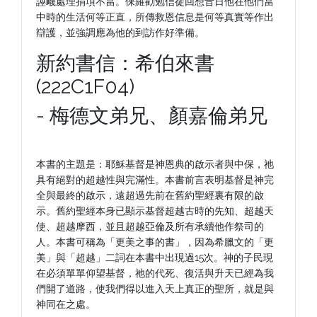
誣衊處理捐項不當。保羅勸勉信徒回想昔日他在他們當
中時的生活何等正直，所傳救恩信息是何等真實等作出
辯護，並強調應為他的到訪作好準備。
新約書信：希伯來書
(222C1F04)
- 梅德文弟兄、顏嘉倫弟兄
本書的主題是：耶穌基督是神恩典的啟示者與中保，祂
具有絕對的超越性與完滿性。本書前言表明基督是神完
全與最終的啟示，遠超過先前在舊約聖經裏有限的啟
示。舊約聖經本身已顯示基督超越古時的先知、超越天
使、超越摩西，並且超越亞倫及所有承續他作祭司的
人。本書可稱為「更美之事的書」，因為希臘文的「更
美」與「超越」二詞在本書中出現過15次。神的子民現
在必須單單仰望基督，祂的代死、復活與升天已經為我
們開了道路，使我們得以進入天上真正的聖所，就是與
神同在之處。