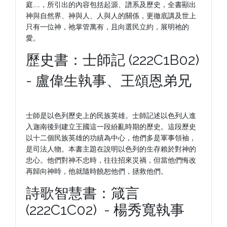
庭……，所引出的內容包括起源、譜系及歷史，全書顯出
神與自然界、神與人、人與人的關係，更徹底講及世上
只有一位神，祂掌管萬有，且向選民立約，展明祂的
愛。
歷史書：士師記 (222C1B02)
- 盧偉生執事、王頌恩弟兄
士師是以色列歷史上的民族英雄。士師記述以色列人進
入迦南後到建立王國這一段紛亂時期的歷史。這段歷史
以十二個民族英雄的功績為中心，他們多是軍事領袖，
是司法人物。本書主題在說明以色列的生存賴於對神的
忠心。他們對神不忠時，往往招來災禍，但當他們悔改
再歸向神時，他就隨時饒恕他們，拯救他們。
詩歌智慧書：箴言
(222C1C02) - 楊秀寬執事