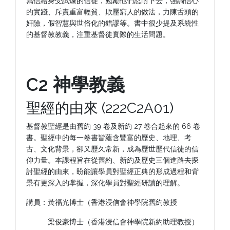
寫信給身受試煉的信徒，勉勵他們忍耐下去，強調信心
的實踐、斥責重富輕貧、欺壓窮人的做法，力陳舌頭的
奸險，假智慧與世俗化的錯謬等。書中很少提及系統性
的基督教教義，注重基督徒實際的生活問題。
C2 神學教義
聖經的由來 (222C2A01)
基督教聖經是由舊約 39 卷及新約 27 卷合起來的 66 卷
書。聖經中的每一卷書皆蘊含豐富的歷史、地理、考
古、文化背景，卻又歷久常新，成為歷世歷代信徒的信
仰力量。本課程旨在從舊約、新約及歷史三個進路去探
討聖經的由來，盼能讓學員對聖經正典的形成過程和背
景有更深入的掌握，深化學員對聖經研讀的理解。
講員：黃福光博士（香港浸信會神學院舊約教授
梁俊豪博士（香港浸信會神學院新約助理教授）