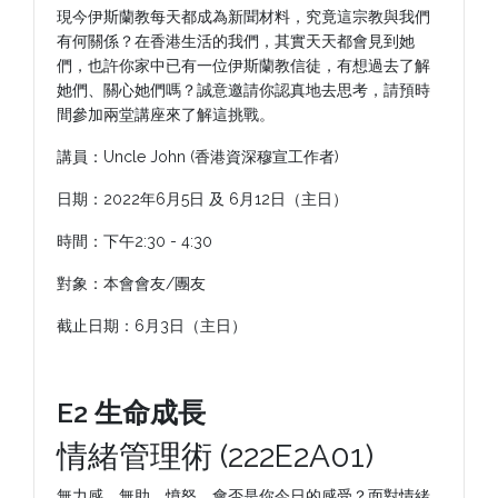
現今伊斯蘭教每天都成為新聞材料，究竟這宗教與我們
有何關係？在香港生活的我們，其實天天都會見到她
們，也許你家中已有一位伊斯蘭教信徒，有想過去了解
她們、關心她們嗎？誠意邀請你認真地去思考，請預時
間參加兩堂講座來了解這挑戰。
講員：Uncle John (香港資深穆宣工作者)
日期：2022年6月5日 及 6月12日（主日）
時間：下午2:30 - 4:30
對象：本會會友/團友
截止日期：6月3日（主日）
E2 生命成長
情緒管理術 (222E2A01)
無力感、無助、憤怒……會否是你今日的感受？面對情緒