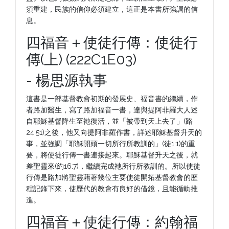
須重建，民族的信仰必須建立，這正是本書所強調的信
息。
四福音＋使徒行傳：使徒行
傳(上) (222C1E03)
- 楊思源執事
這書是一部基督教會初期的發展史、福音書的繼續，作
者路加醫生，寫了路加福音一書，達與提阿非羅大人述
自耶穌基督降生至衪復活，並「被帶到天上去了」(路
24:51)之後，他又向提阿非羅作書，詳述耶穌基督升天的
事，並強調「耶穌開頭一切所行所教訓的」(徒1:1)的重
要，將使徒行傳一書連接起來。耶穌基督升天之後，就
差聖靈來(約16:7)，繼續完成衪所行所教訓的。所以使徒
行傳是路加將聖靈藉著幾位主要使徒開拓基督教會的歷
程記錄下來，使歷代的教會有良好的借鏡，且能循軌推
進。
四福音＋使徒行傳：約翰福