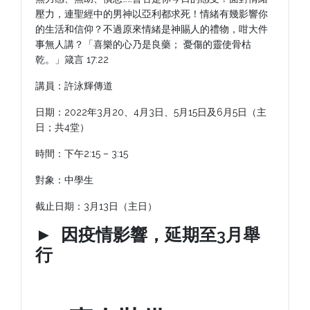
壓力，連聖經中的男神以亞利都求死！情緒有幾影響你
的生活和信仰？不過原來情緒是神賜人的禮物，咁大件
事無人講？「喜樂的心乃是良藥； 憂傷的靈使骨枯
乾。」箴言 17:22
講員：許泳輝傳道
日期：2022年3月20、4月3日、5月15日及6月5日（主
日；共4堂）
時間：下午2:15 – 3:15
對象：中學生
截止日期：3月13日（主日）
►
因疫情影響，延期至3月舉
行