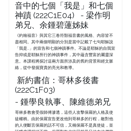
音中的七個「我是」和七個
神蹟 (222C1E04) - 梁作明
弟兄、余鍾碧蓮姊妹
《約翰福音》與其它三卷符類福音書的風格、內容皆不
盡相同。其中兩個明顯的分別是當中記載了七句耶穌說
「我是…」的宣告和七個神蹟事件。不論是耶穌的自我宣
告抑或是耶穌所行的神蹟事件，其中蘊含豐富的屬靈深
意。本課程將探討這兩方面所涉及的舊約背景和經文脈
絡，從中發掘寶貴的亮光和教導。
新約書信：哥林多後書
(222C1F03)
- 鍾學良執事、陳維德弟兄
哥林多教會受假師傅滲透，這些人攻擊保羅的人格及使
徒權柄。由於保羅宣告更改他到哥林多的行程，敵對他
的人便斷言保羅的話不可信，又稱保羅不是真使徒，並