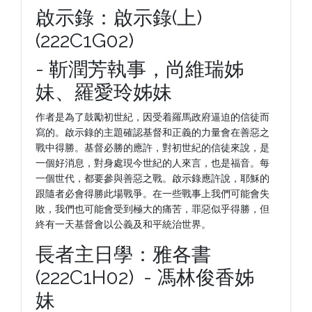
啟示錄：啟示錄(上)
(222C1G02)
- 靳潤芳執事，尚維瑞姊
妹、羅愛玲姊妹
作者是為了鼓勵初世紀，因受着羅馬政府逼迫的信徒而
寫的。啟示錄的主題確認基督和正義的力量會在善惡之
戰中得勝。基督必勝的應許，對初世紀的信徒來說，是
一個好消息，對身處現今世紀的人來言，也是福音。每
一個世代，都要參與善惡之戰。啟示錄應許說，耶穌的
跟隨者必會得勝此場戰爭。在一些戰事上我們可能會失
敗，我們也可能會受到極大的痛苦，罪惡似乎得勝，但
終有一天基督會以公義及和平統治世界。
長者主日學：雅各書
(222C1H02) - 馮林俊香姊
妹