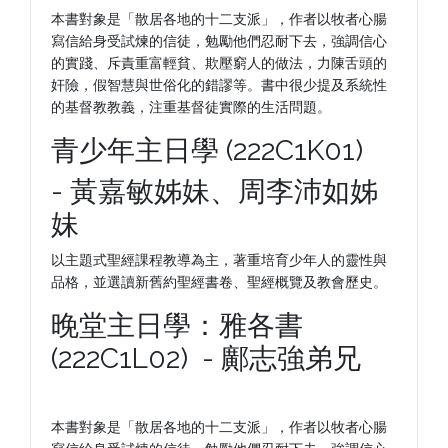
本書對象是「散居各地的十二支派」，作者以牧者心腸
寫信給身受試煉的信徒，勉勵他們忍耐下去，強調信心
的實踐、斥責重富輕貧、欺壓窮人的做法，力陳舌頭的
奸險，假智慧與世俗化的錯謬等。書中很少提及系統性
的基督教教義，注重基督徒實際的生活問題。
青少年主日學 (222C1K01)
- 黃嘉敏姊妹、周李沛如姊
妹
以主題式聖經課程教導為主，著重培育少年人的靈性與
品格，並選讀新舊約聖經書卷、聖經概覽及教會歷史。
晚堂主日學：雅各書
(222C1L02) - 鄺志強弟兄
本書對象是「散居各地的十二支派」，作者以牧者心腸