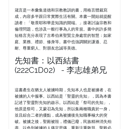
箴言是一本彙集道德和宗教教訓的書，用格言體裁寫
成，內容多半跟日常實際生活有關。本書一開始就提醒
讀者：「敬畏耶和華是知識的開端。」接著討論宗教和
倫理問題，也涉及一般行事為人的常規。書中的許多簡
短格言充分表現了古希伯來聖賢立身處世的智慧：如家
庭、業務、禮節、修身等。書中也強調關於謙遜、忍
耐、尊重窮人、對朋友忠誠等美德。
先知書：以西結書
(222C1D02) - 李志雄弟兄
這書產生在猶太人被擄時期，先知本人也是被擄者，在
被擄的人中服事。以西結是「聖靈的先知」，因為本書
記述了聖靈對先知的啟示。以西結是「祭司的先知」，
他原是祭司，又蒙召為先知，所以集兩種職責於一身，
並且綜合二者的優點，成為被擄後先知職事極大的突
破。被擄之後，聖殿被毀，禮儀已廢，民族精神消失殆
盡。以色列被擄的人痛定思痛，重新注重敬拜。聖殿必