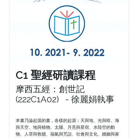
C1 聖經研讀課程
摩西五經：創世記
(222C1A02) - 徐麗娟執事
本書乃論起源的書，各樣的起源：天與地、光與暗、海
與天空、地與植物、太陽、月亮與星宿、水陸空的動
物、人罪與救贖、福氣與咒詛、社會與文化、婚姻與家