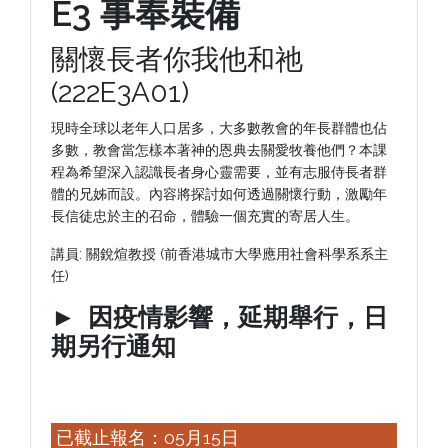
E3 事奉裝備
關懷長者你我他和祂
(222E3A01)
現時全球以老年人口居多，大多數教會的年長群體也佔
多數，教會當怎樣本著神的恩典去關愛牧養他們？本課
程為希望深入認識長者身心靈需要，並有志服侍長者群
體的兄姊而設。內容將探討如何透過關懷行動，激勵年
長信徒忠於主的召命，體驗一個充實的寄居人生。
講員: 關銳煊教授 (前香港城市大學應用社會科學系系主
任)
►
因疫情影響，延期舉行，日
期另行通知
已截止報名：05月15日