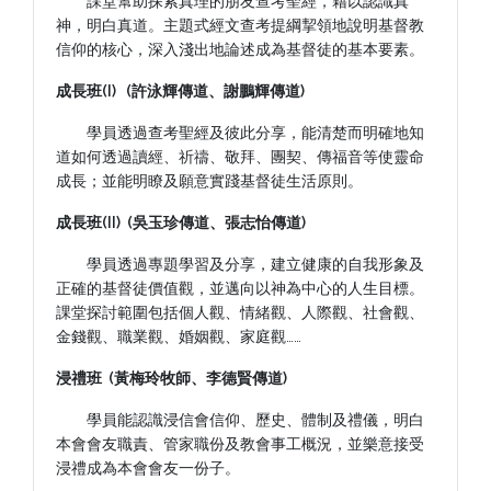
課堂幫助探索真理的朋友查考聖經，藉以認識真
神，明白真道。主題式經文查考提綱挈領地說明基督教
信仰的核心，深入淺出地論述成為基督徒的基本要素。
成長班(I) (許泳輝
傳道、謝鵬輝傳道)
學員透過查考聖經及彼此分享，能清楚而明確地知
道如何透過讀經、祈禱、敬拜、團契、傳福音等使靈命
成長；並能明瞭及願意實踐基督徒生活原則。
成長班(II) (吳玉珍傳道、張志怡傳道
)
學員透過專題學習及分享，建立健康的自我形象及
正確的基督徒價值觀，並邁向以神為中心的人生目標。
課堂探討範圍包括個人觀、情緒觀、人際觀、社會觀、
金錢觀、職業觀、婚姻觀、家庭觀……
浸禮班 (
黃梅玲牧師、李德賢傳道)
學員能認識浸信會信仰、歷史、體制及禮儀，明白
本會會友職責、管家職份及教會事工概況，並樂意接受
浸禮成為本會會友一份子。