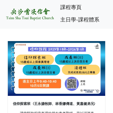
課程專頁
主日學-課程體系
信仰探索班 (王永揚牧師、林香娜傳道、黃嘉健弟兄)